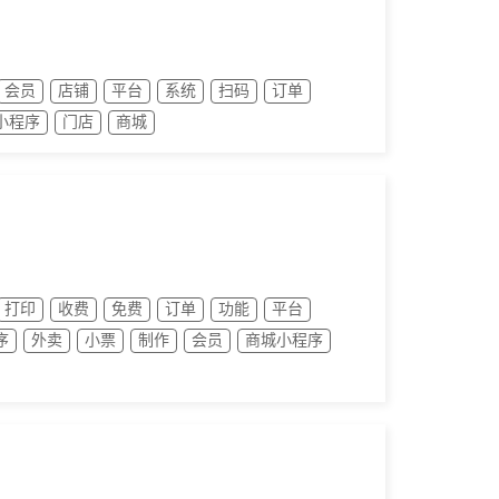
会员
店铺
平台
系统
扫码
订单
小程序
门店
商城
打印
收费
免费
订单
功能
平台
序
外卖
小票
制作
会员
商城小程序