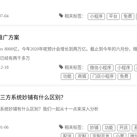
-04
相关标签：
小程序
平台
免费
推广方案
gmv 8000亿，今年2020年呢预计会增长到两万亿。截止到今年的六月
已经有两千多万
-18
相关标签：
微信小程序
小程序
功能
商城
门店小程序
免费
三方系统妙铺有什么区别？
系统妙铺有什么区别？我们一起从十一点来深入分析
-06
相关标签：
妙铺
功能
开店
配送
定制
定制开发
小票
微