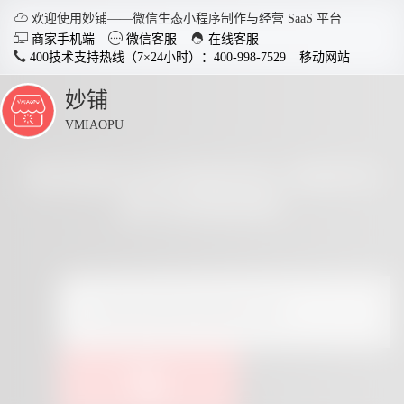

欢迎使用妙铺——微信生态小程序制作与经营 SaaS 平台



商家手机端
微信客服
在线客服
400技术支持热线（7×24小时）：400-998-7529
移动网站
妙铺
点
击
VMIAOPU
展
开
查找桌台扫码相关的小程序内
容与经营资料
智慧店铺小程序
分销商
适用于各行业开店，实现多场
社交裂变
景运用，给店铺插上智慧的翅
变拓客，
膀。
了解详情


电脑客户端下载
手
点击查看全部教程