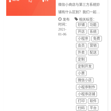
微信小商店与第三方系统妙
铺有什么区别？我们一起从
十一点来深入分析
发布
相关标签：
时间：
妙铺
功能
2021-
开店
系统
01-06
小程序
免费
会员
营销
外卖
配送
定制
定制开发
小票
微信小店
小程序制作
小程序店铺
打印
软件
扫码
平台