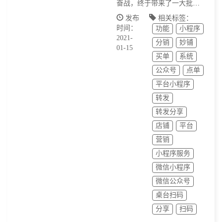
奋战，终于带来了一大批新
功能：十大新功能，20多个
发布
相关标签：
时间：
功能
小程序
小功能，其中，有一大部分
2021-
分销
妙铺
功能，都是我们商户提供的
01-15
买单
系统
建议，非常感谢这些商户提
公众号
点单
供的宝贵建议
平台小程序
转发
转发分享
店铺
平台
营销
小程序服务
微信小程序
微信公众号
桌台扫码
分享
扫码