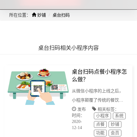
所在位置：
妙铺
桌台扫码
桌台扫码相关小程序内容
桌台扫码点餐小程序怎
么做？
从微信小程序的上线之后，
小程序颠覆了传统的餐饮
业。现在很多餐厅餐桌上都
发布
相关标签：
时间：
小程序
系统
贴一个小程序码，顾客不用
2020-
点餐
妙铺
排队等待，打开微信扫一扫
12-14
功能
会员
二维码，就能通过微信点餐