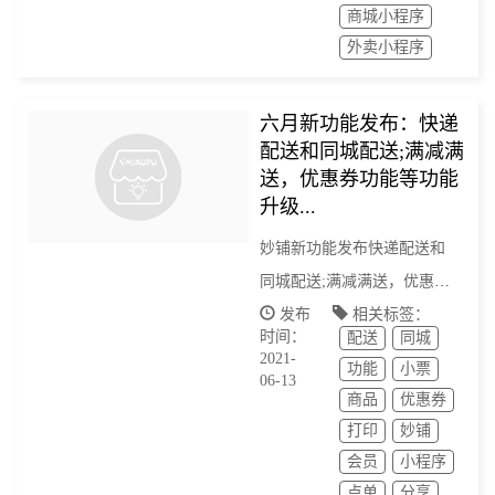
商城小程序
外卖小程序
六月新功能发布：快递
配送和同城配送;满减满
送，优惠券功能等功能
升级...
妙铺新功能发布快递配送和
同城配送;满减满送，优惠券
功能等功能升级...
发布
相关标签：
时间：
配送
同城
2021-
功能
小票
06-13
商品
优惠券
打印
妙铺
会员
小程序
点单
分享