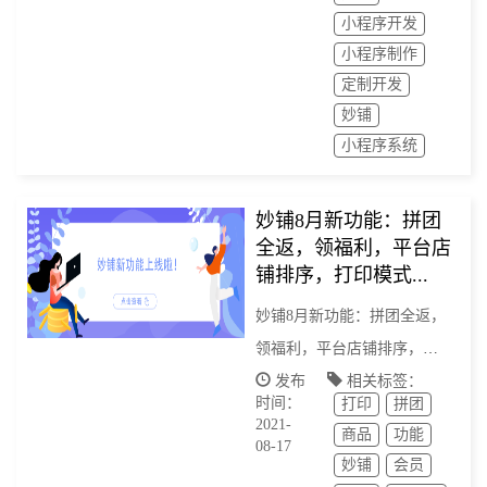
小程序开发
小程序制作
定制开发
妙铺
小程序系统
妙铺8月新功能：拼团
全返，领福利，平台店
铺排序，打印模式...
妙铺8月新功能：拼团全返，
领福利，平台店铺排序，打
印模式...
发布
相关标签：
时间：
打印
拼团
2021-
商品
功能
08-17
妙铺
会员