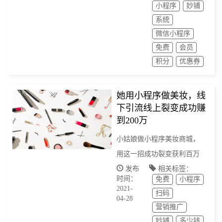
小程序
妙铺
好友，远到南北半球，都可
系统
以在微信生态里面建立联系
微信小程序
免费
会员
积分
优惠券
她用小程序做美妆，线
下引流线上裂变成功赚
到200万
小姑娘做小程序美妆商城，
用这一招成功裂变获利百万
发布
相关标签：
时间：
免费
小程序
2021-
扫码
04-28
营销推广
妙铺
多少钱