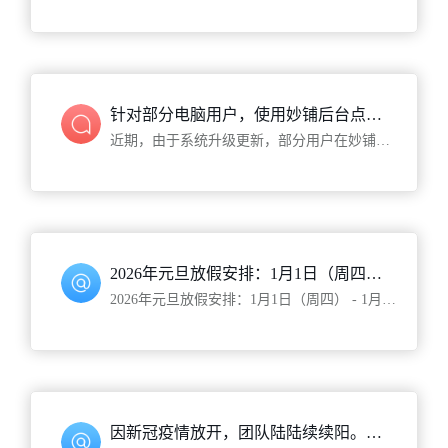
针对部分电脑用户，使用妙铺后台点击无反应情况，给出的解决方案。
近期，由于系统升级更新，部分用户在妙铺电脑后台（妙铺店家手机端无此问题）操作的时候，遇到了点击无反应的情况，出现这种情况并非妙铺系统自身问题
2026年元旦放假安排：1月1日（周四） - 1月3日（周六）放假3天，4日（周天）正常上班
2026年元旦放假安排：1月1日（周四） - 1月3日（周六）放假3天，4日（周天）正常上班
因新冠疫情放开，团队陆陆续续阳。若客服回复慢了，请多多包涵！