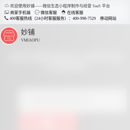

欢迎使用妙铺——微信生态小程序制作与经营 SaaS 平台



商家手机端
微信客服
在线客服
400客服热线（24小时客服服务）：400-998-7529
移动网站
妙铺
点
击
VMIAOPU
展
开
查找优惠券相关的小程序内容
与经营资料
智慧店铺小程序
分销商
适用于各行业开店，实现多场
社交裂变
景运用，给店铺插上智慧的翅
变拓客，
膀。
了解详情


电脑客户端下载
手
点击查看全部教程