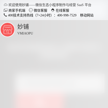

欢迎使用妙铺——微信生态小程序制作与经营 SaaS 平台



商家手机端
微信客服
在线客服
400技术支持热线（7×24小时）：400-998-7529
移动网站
妙铺
点
击
VMIAOPU
展
开
查找同城相关的小程序内容与
经营资料
智慧店铺小程序
分销商
适用于各行业开店，实现多场
社交裂变
景运用，给店铺插上智慧的翅
变拓客，
膀。
了解详情


电脑客户端下载
手
点击查看全部教程