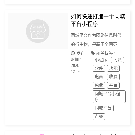
如何快速打造一个同城
平台小程序
同城平台作为网络信息时代
的衍生物，是基于全网范围
内一个更加方便到个人的平
发布
相关标签：
时间：
小程序
同城
台，科技水平的提高和人们
2020-
软件
功能
所追求方便已然淘汰了很多
12-04
电商
收费
旧时代的科技产物，app的时
免费
平台
代已经开始进入末尾，为了
同城平台小程
一个功能而下载一款app已经
序
不符合当前大众的性价比观
同城平台
点餐
了