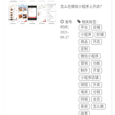
怎么在微信小程序上开店？
发布
相关标签：
时间：
平台
店铺
2021-
小程序
妙铺
09-27
商品
开店
定制
微信小程序
营销
功能
制作
开发
小程序店铺
拼团
外卖
电商
分销
同城
会员
系统
怎么做
收费