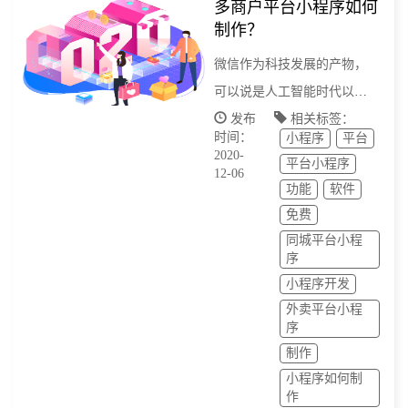
多商户平台小程序如何
制作？
微信作为科技发展的产物，
可以说是人工智能时代以来
最伟大的一个突破之一，而
发布
相关标签：
时间：
小程序
平台
刚开始作为社交软件的微
2020-
平台小程序
信，随着社会和时代的需
12-06
功能
软件
要，让单一的微信变得更加
免费
多姿多彩，app的发明虽然也
同城平台小程
能称作是一种跨时代的发
序
明，方便了人们各类的需求
小程序开发
外卖平台小程
序
制作
小程序如何制
作