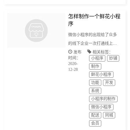
怎样制作一个鲜花小程
序
微信小程序的出现给了众多
的线下企业一次打通线上渠
道的机会，而随着小程序模
发布
相关标签：
时间：
小程序
妙铺
糊搜索以及“附近”功能的推
2020-
制作
出，小程序的使用场景将更
12-28
鲜花小程序
加的广泛将有越来越多的鲜
功能
开发
花小程序上线，而附近功能
系统
的出现，既可以加大推广
小程序的制作
微信小程序
配送
同城
会员