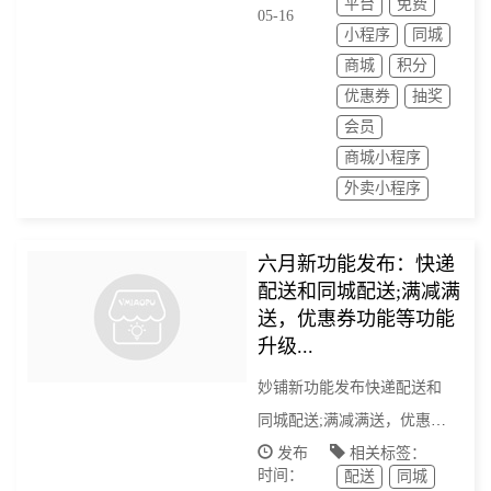
平台
免费
05-16
小程序
同城
商城
积分
优惠券
抽奖
会员
商城小程序
外卖小程序
六月新功能发布：快递
配送和同城配送;满减满
送，优惠券功能等功能
升级...
妙铺新功能发布快递配送和
同城配送;满减满送，优惠券
功能等功能升级...
发布
相关标签：
时间：
配送
同城