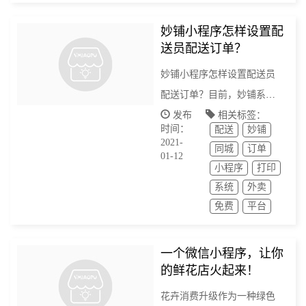
妙铺小程序怎样设置配
送员配送订单？
妙铺小程序怎样设置配送员
配送订单？目前，妙铺系统
有两种配送方式：一种是同
发布
相关标签：
时间：
配送
妙铺
城配送，另外一种是物流快
2021-
同城
订单
递配送。
01-12
小程序
打印
系统
外卖
免费
平台
一个微信小程序，让你
的鲜花店火起来！
花卉消费升级作为一种绿色