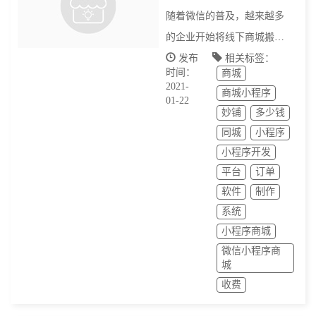
随着微信的普及，越来越多
的企业开始将线下商城搬到
线上来，通过微信开商城做
发布
相关标签：
时间：
商城
平台，都想将微信的大流量
2021-
商城小程序
引到自己的商城里来。引流
01-22
妙铺
多少钱
是关键，具备一个微信商城
同城
小程序
是基础
小程序开发
平台
订单
软件
制作
系统
小程序商城
微信小程序商
城
收费