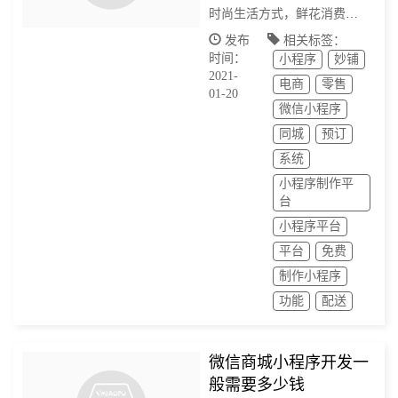
时尚生活方式，鲜花消费正
在逐年升温。除了节日鲜花
发布
相关标签：
时间：
小程序
妙铺
消费，目前家庭鲜花消费市
2021-
电商
零售
场也在迅速成长，未来将成
01-20
微信小程序
为鲜花市场新的增长点。可
同城
预订
系统
小程序制作平
台
小程序平台
平台
免费
制作小程序
功能
配送
微信商城小程序开发一
般需要多少钱