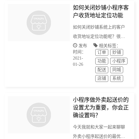
如何关闭妙铺小程序客
户收货地址定位功能
如何关闭妙铺系统上的客户
收货地址定位功能呢？很简
单，简单1个步骤就能搞定
发布
相关标签：
时间：
订单
妙铺
2021-
功能
小程序
01-26
配送
同城
店铺
系统
小程序做外卖起送价的
设置尤为重要，你会正
确设置吗？
今天我就和大家一起来聊聊
外卖小程序起送价的最优设