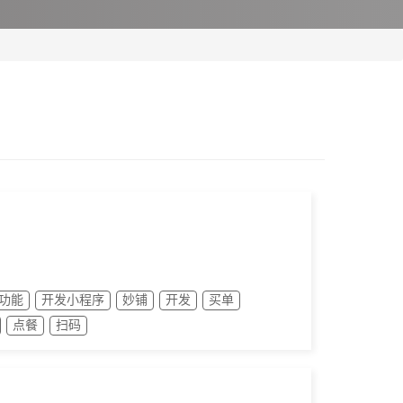
功能
开发小程序
妙铺
开发
买单
点餐
扫码