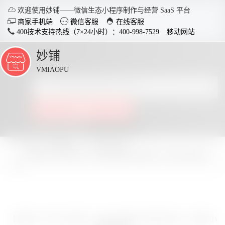

欢迎使用妙铺——微信生态小程序制作与经营 SaaS 平台



商家手机端
微信客服
在线客服
400技术支持热线（7×24小时）：400-998-7529
移动网站
妙铺
点
击
VMIAOPU
展
开
智慧店铺小程序
分销商
点击查看全部教程
适用于各行业开店，实现多场
社交裂变
景运用，给店铺插上智慧的翅
变拓客，
所在位置：
妙铺
产品动态栏目
膀。
【首发】共享小程序 + 独立品牌小程序功能 + 商家小程序功
能
了解详情


电脑客户端下载
手
【首发】共享小程序 + 独立品牌小程序功能 + 商家小