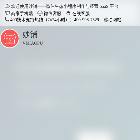

欢迎使用妙铺——微信生态小程序制作与经营 SaaS 平台



商家手机端
微信客服
在线客服
400技术支持热线（7×24小时）：400-998-7529
移动网站
妙铺
点
击
VMIAOPU
展
开
多行业商家正在使用妙铺
智慧店铺小程序
分销商
适用于各行业开店，实现多场
社交裂变
请看看他们用实践证明了妙铺的价值
景运用，给店铺插上智慧的翅
变拓客，
膀。
我要参与
了解详情


电脑客户端下载
手