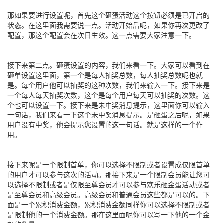
那如果要进行设置呢，首先这个砸蛋活动这个按钮必须是已开启的
状态。在这里面我需要说一点。活动开始后呢，如果你再次更改了
配置，那这个配置会在次日生效。这一点需要大家注意一下。
接下来第二点。砸蛋设置的内容，我们来看一下。大家可以看到在
砸单设置这里面，第一个是每人抽奖总数，每人抽奖总数呢也就
是。每个用户他可以抽奖的这种次数，我们来输入一下。接下来是
一个每人每天抽奖次数，这个是每个用户每天可以抽奖的次数。这
个也可以设置一下。接下来是未中奖消息提示，这里面你可以输入
一句话，我们来看一下这个未中奖消息提示。是砸蛋之后呢，如果
用户没有中奖，他会提示您设置的这一句话。就是这样的一个作
用。
接下来呢是一个限制首单，你可以选择不限制或者设置成仅限首单
的用户才可以参与这次的活动。那接下来是一个限制会员能让您可
以选择不限制或者是仅限至尊会员才可以参与欢乐砸金蛋活动或者
是至尊会员和高级会员。高级会员和普通会员这些都是可以的。下
面是一个累积消费金额，累积消费金额同样你可以选择不限制或者
是限制他的一个消费金额。那在这里面呢你可以写一下他的一个金