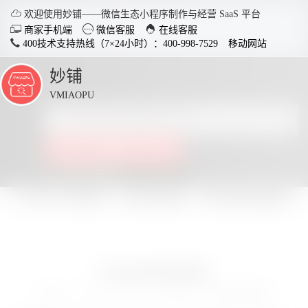

欢迎使用妙铺——微信生态小程序制作与经营 SaaS 平台



商家手机端
微信客服
在线客服
400技术支持热线（7×24小时）：400-998-7529
移动网站
妙铺
点
击
VMIAOPU
展
开
智慧店铺小程序
分销商
点击查看全部教程
适用于各行业开店，实现多场
社交裂变
景运用，给店铺插上智慧的翅
变拓客，
所在位置：
妙铺
小程序视频教程
欢乐砸金蛋视频教程
膀。
了解详情
欢乐砸金蛋视频教程


电脑客户端下载
手
发布于：2020-03-19 16:03:37
所属于：小程序视频教程