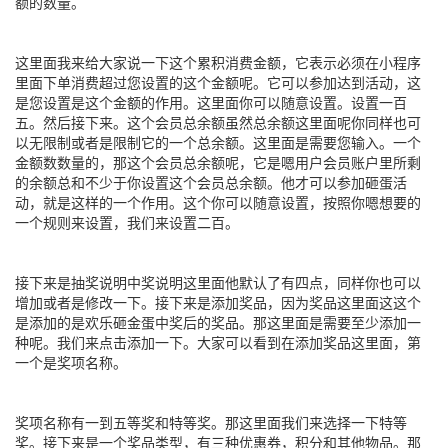
额的数量。
这里面我来给大家说一下这个累积消费金额，它表示必须在小程序
里面下单消费超过您设置的这个金额呢。它可以参加达到活动，这
是您设置是这个金额的作用。这里面你可以随意设置。设置一百
五。然后接下来。这个会员总余额虽然总余额这里面呢你同样也可
以无限制或者是限制它的一个总余额。这里面是需要您输入。一个
金额数数量的，那这个会员总余额呢，它是嗯用户会员账户里所剩
的余额总和不少于你设置这个会员总余额。他才可以参加砸蛋活
动，就是这样的一个作用。这个你可以随意设置，按照你嗯想要的
一个规则来设置，我们来设置二百。
接下来是抽奖说明中奖说明这里面他默认了有四点，同样你也可以
增加或者是修改一下。接下来是添加奖品，因为奖品这里面这这个
是添加的是欢乐砸金蛋中奖后的奖品。那这里面是需要至少添加一
种呢。我们来点击添加一下。大家可以看到在添加奖品这里面，第
一个是奖项名称。
奖项名称有一到五等奖和特等奖。那这里面我们来选择一下特等
奖。接下来是一个奖品类型，有三种优惠券，积分和其他物品。那