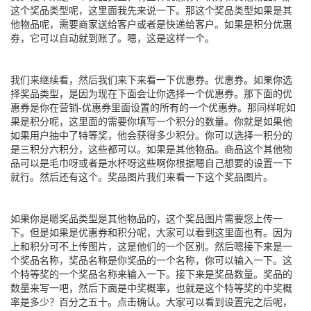
这个奖品类型呢，这里面我先来说一下。那这个奖品类型如果是其
他物品呢，需要商家送给客户或者是快递给客户。如果是积分优惠
券，它可以自动就到账了。嗯，这是这样一个。
我们来继续看，然后我们来下来看一下优惠券。优惠券。如果你选
择奖品类型，是因为现在下面会让你选择一个优惠券。那下面的优
惠券是你在营销-优惠券里面设置的所有的一个优惠券。那同样呢如
果是积分呢，这里面的需要你填写一个积分的数量。你就是如果他
如果用户抽中了特等奖，他会获得多少积分。你可以选择一积分的
是三积分六积分，这些都可以。如果是其他物品。商品这个其他物
品可以是毛巾呀或者是水杯呀这些啊你根据嗯自己想要的设置一下
就行。然后还有这个。奖品图片我们来看一下这个奖品图片。
如果你是嗯奖品类型是其他物品的，这个奖品图片需要您上传一
下。但是如果是优惠券和积分呢，大家可以看到这里面也有。因为
上和积分可不上传图片，这是他们的一个区别。然后嗯接下来是一
个奖品名称，奖品名称是你奖品的一个名称，你可以输入一下。这
个特等奖的一个奖品名称来输入一下。接下来是奖品数量。奖品的
数量来写一吧，然后下面是中奖概率，也就是这个特等奖的中奖概
率是多少？百分之五十。点击确认。大家可以看到设置完之后呢，