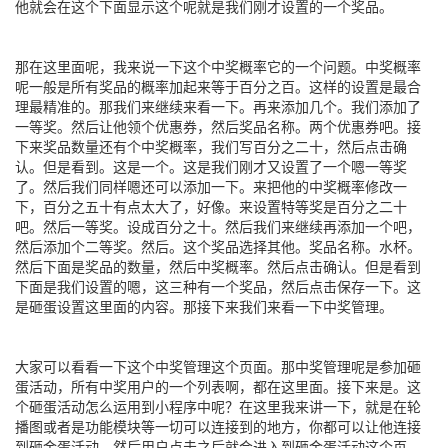
他就会在这个下面显示这个呢就是我们刚才设置的一个奖品。
那在这里面呢，我来说一下这个中奖概率它的一个问题。中奖概率
呢一般是所有奖品的概率加起来等于百分之百。这样的设置是最合
理最精准的。那我们来继续来看一下。再来添加几个。我们添加了
一等奖。然后让他领个优惠券，然后奖品名称。两个优惠券吧。接
下来奖品数量还有个中奖概率，我们写百分之二十，然后点击确
认。但是看到。这是一个。这是我们刚才又设置了一个嗯一等奖
了。然后我们同样嗯还可以添加一下。来把他的中奖概率修改一
下，百分之五十有点太大了，好像。来设置特等奖是百分之二十
吧。然后一等奖。设成百分之十。然后我们来继续再添加一个吧，
然后添加个二等奖。然后。这个奖品选择其他。奖品名称。水杯。
然后下面是奖品的数量，然后中奖概率。然后点击确认。但是看到
下面是我们设置的嗯，这三种有一个奖品，然后点击保存一下。这
是砸蛋设置这里面的内容。那接下来我们来看一下中奖管理。
大家可以看看一下这个中奖管理这个页面。那中奖管理呢是参加砸
蛋活动，所有中奖用户的一个列表啊，都在这里面。接下来是。这
个砸蛋活动怎么运用到小程序中呢？在这里我来讲一下，就是在轮
播图或者是功能模块等一切可以连接到的地方，你都可以让他连接
到砸金蛋活动。然后用户点击之后就会进入到砸金蛋活动这个页