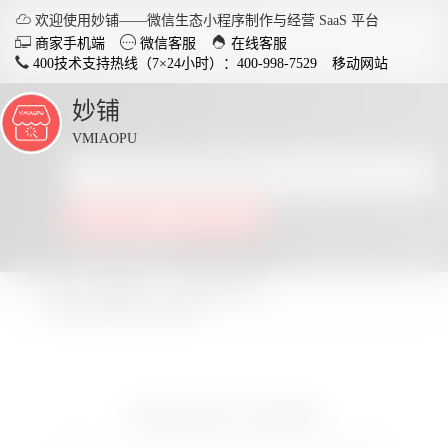

欢迎使用妙铺——微信生态小程序制作与经营 SaaS 平台



商家手机端
微信客服
在线客服
400技术支持热线（7×24小时）：400-998-7529
移动网站
妙铺
点
击
VMIAOPU
展
开
智慧店铺小程序
分销商
点击查看全部教程
适用于各行业开店，实现多场
社交裂变
景运用，给店铺插上智慧的翅
变拓客，
所在位置：
妙铺
小程序运营推广
膀。
论餐饮品牌设计的重要性
了解详情
论餐饮品牌设计的重要性


电脑客户端下载
手
发布于：2021-05-29 19:05:54
所属于：小程序运营推广