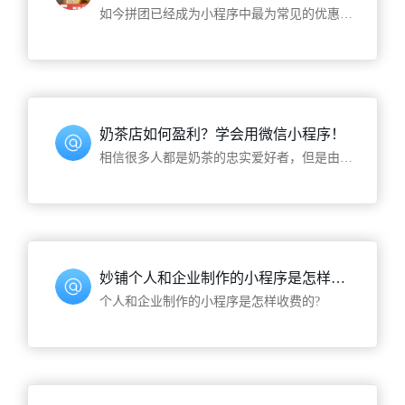
如今拼团已经成为小程序中最为常见的优惠活动，拼团小程序可以让用户在小程序中以参团或开团的形式进行购物，从而享受商品的折扣、免单等优惠，是当今最受欢迎的营销方式
奶茶店如何盈利？学会用微信小程序！
相信很多人都是奶茶的忠实爱好者，但是由于工作生活的忙碌，很多时候我们并不能到门店去购买，奶茶店的生意也会受到一定的影响。那么开发一个小程序，能够解决这个问题吗？答案是肯定的，
妙铺个人和企业制作的小程序是怎样收费的？
个人和企业制作的小程序是怎样收费的?