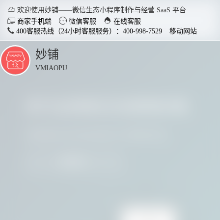

欢迎使用妙铺——微信生态小程序制作与经营 SaaS 平台



商家手机端
微信客服
在线客服
400客服热线（24小时客服服务）：400-998-7529
移动网站
妙铺
点
击
VMIAOPU
展
开
多行业商家正在使用妙铺
智慧店铺小程序
分销商
适用于各行业开店，实现多场
社交裂变
请看看他们用实践证明了妙铺的价值
景运用，给店铺插上智慧的翅
变拓客，
膀。
我要参与
了解详情


电脑客户端下载
手