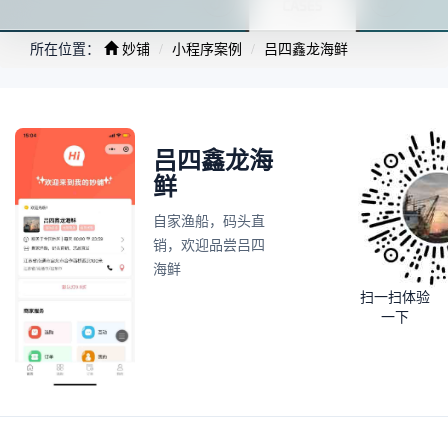
所在位置：
妙铺
小程序案例
吕四鑫龙海鲜
吕四鑫龙海
鲜
自家渔船，码头直
销，欢迎品尝吕四
海鲜
扫一扫体验
一下