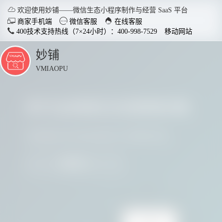

欢迎使用妙铺——微信生态小程序制作与经营 SaaS 平台



商家手机端
微信客服
在线客服
400技术支持热线（7×24小时）：400-998-7529
移动网站
妙铺
点
击
VMIAOPU
展
开
多行业商家正在使用妙铺
智慧店铺小程序
分销商
适用于各行业开店，实现多场
社交裂变
请看看他们用实践证明了妙铺的价值
景运用，给店铺插上智慧的翅
变拓客，
膀。
我要参与
了解详情


电脑客户端下载
手