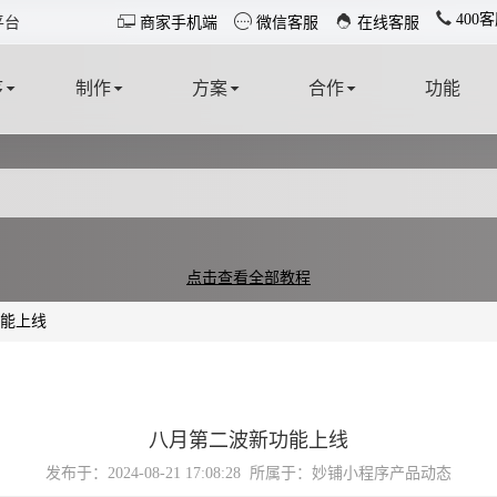
400客



平台
商家手机端
微信客服
在线客服
序
制作
方案
合作
功能
T
MAKE
SOLUTION
COOPERATE
FUNCTION
点击查看全部教程
能上线
八月第二波新功能上线
发布于：2024-08-21 17:08:28
所属于：妙铺小程序产品动态