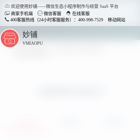

欢迎使用妙铺——微信生态小程序制作与经营 SaaS 平台



商家手机端
微信客服
在线客服
400客服热线（24小时客服服务）：400-998-7529
移动网站
妙铺
点
击
VMIAOPU
展
所在位置：
妙铺
妙铺小程序产品功能列表
开
小程序电子会员卡
智慧店铺小程序
分销商
适用于各行业开店，实现多场
社交裂变
景运用，给店铺插上智慧的翅
变拓客，
小程序电子会员卡
膀。
了解详情
详细介绍
运用场景
使用教程


电脑客户端下载
手