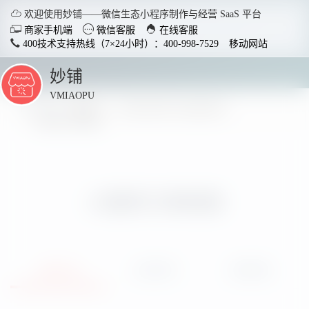

欢迎使用妙铺——微信生态小程序制作与经营 SaaS 平台



商家手机端
微信客服
在线客服
400技术支持热线（7×24小时）：400-998-7529
移动网站
妙铺
点
击
VMIAOPU
展
所在位置：
妙铺
妙铺小程序产品功能列表
开
小程序订单核销
智慧店铺小程序
分销商
适用于各行业开店，实现多场
社交裂变
景运用，给店铺插上智慧的翅
变拓客，
小程序订单核销
膀。
了解详情
详细介绍
运用场景
使用教程


电脑客户端下载
手