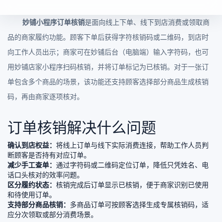
妙铺小程序订单核销
是面向线上下单、线下到店消费或领取商
品的商家履约功能。顾客下单后获得字符核销码或二维码，到店时
向工作人员出示；商家可在妙铺后台（电脑端）输入字符码，也可
用妙铺店家小程序扫码核销，并将订单标记为已核销。对于一张订
单包含多个商品的场景，该功能还支持顾客选择部分商品生成核销
码，再由商家逐项核对。
订单核销解决什么问题
确认到店权益：
将线上订单与线下实际消费连接，帮助工作人员判
断顾客是否持有对应订单。
减少手工查单：
通过字符码或二维码定位订单，降低只凭姓名、电
话口头核对的效率问题。
区分履约状态：
核销完成后订单显示已核销，便于商家识别已使用
和待使用订单。
支持部分商品核销：
多商品订单可按顾客选择生成专属核销码，适
应分次领取或部分消费场景。