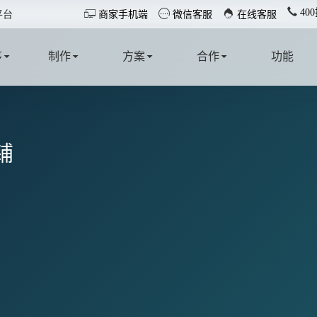
40



平台
商家手机端
微信客服
在线客服
序
制作
方案
合作
功能
T
MAKE
SOLUTION
COOPERATE
FUNCTION
铺