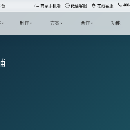
40



平台
商家手机端
微信客服
在线客服
序
制作
方案
合作
功能
T
MAKE
SOLUTION
COOPERATE
FUNCTION
铺