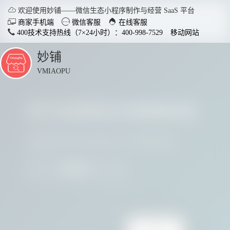

欢迎使用妙铺——微信生态小程序制作与经营 SaaS 平台



商家手机端
微信客服
在线客服
400技术支持热线（7×24小时）：400-998-7529
移动网站
妙铺
点
击
VMIAOPU
展
开
多行业商家正在使用妙铺
智慧店铺小程序
分销商
适用于各行业开店，实现多场
社交裂变
请看看他们用实践证明了妙铺的价值
景运用，给店铺插上智慧的翅
变拓客，
膀。
我要参与
了解详情


电脑客户端下载
手