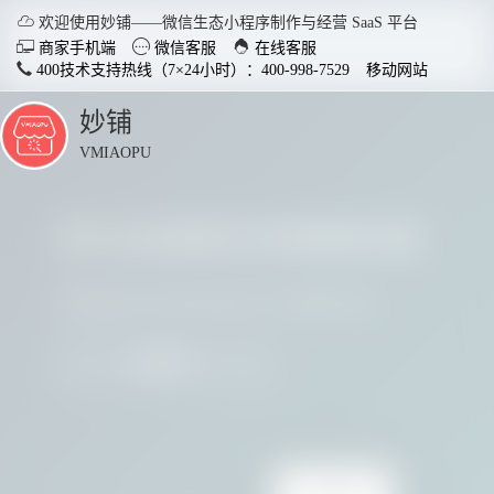

欢迎使用妙铺——微信生态小程序制作与经营 SaaS 平台



商家手机端
微信客服
在线客服
400技术支持热线（7×24小时）：400-998-7529
移动网站
妙铺
点
击
VMIAOPU
展
开
多行业商家正在使用妙铺
智慧店铺小程序
分销商
适用于各行业开店，实现多场
社交裂变
请看看他们用实践证明了妙铺的价值
景运用，给店铺插上智慧的翅
变拓客，
膀。
我要参与
了解详情


电脑客户端下载
手