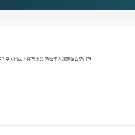
 2.学习用品 3.体育用品 新密市大隗志强百杂门市