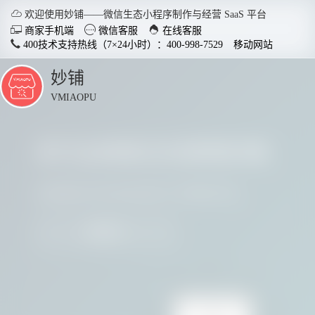

欢迎使用妙铺——微信生态小程序制作与经营 SaaS 平台



商家手机端
微信客服
在线客服
400技术支持热线（7×24小时）：400-998-7529
移动网站
妙铺
点
击
VMIAOPU
展
开
多行业商家正在使用妙铺
智慧店铺小程序
分销商
适用于各行业开店，实现多场
社交裂变
请看看他们用实践证明了妙铺的价值
景运用，给店铺插上智慧的翅
变拓客，
膀。
我要参与
了解详情


电脑客户端下载
手