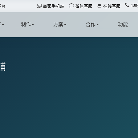
40



平台
商家手机端
微信客服
在线客服
序
制作
方案
合作
功能
T
MAKE
SOLUTION
COOPERATE
FUNCTION
铺