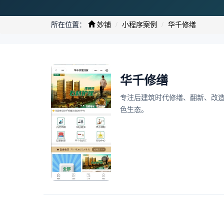
所在位置：
妙铺
小程序案例
华千修缮
华千修缮
专注后建筑时代修缮、翻新、改
色生态。