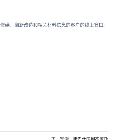
筑修缮、翻新改造和相关材料信息的客户的线上窗口。
下一案例：
康巴什区利杰家政