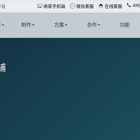
40



平台
商家手机端
微信客服
在线客服
序
制作
方案
合作
功能
T
MAKE
SOLUTION
COOPERATE
FUNCTION
铺