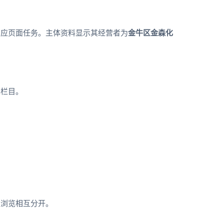
相应页面任务。主体资料显示其经营者为
金牛区金森化
际栏目。
次浏览相互分开。