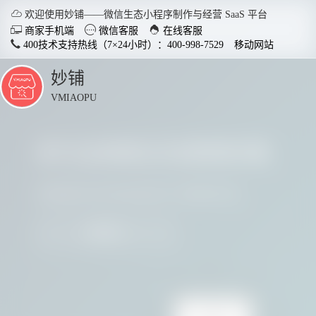

欢迎使用妙铺——微信生态小程序制作与经营 SaaS 平台



商家手机端
微信客服
在线客服
400技术支持热线（7×24小时）：400-998-7529
移动网站
妙铺
点
击
VMIAOPU
展
开
多行业商家正在使用妙铺
智慧店铺小程序
分销商
适用于各行业开店，实现多场
社交裂变
请看看他们用实践证明了妙铺的价值
景运用，给店铺插上智慧的翅
变拓客，
膀。
我要参与
了解详情


电脑客户端下载
手