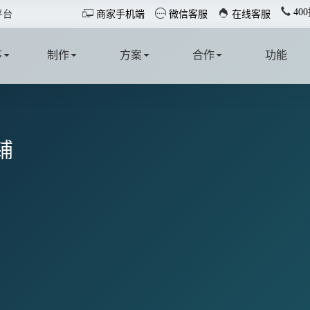
40



平台
商家手机端
微信客服
在线客服
序
制作
方案
合作
功能
T
MAKE
SOLUTION
COOPERATE
FUNCTION
铺