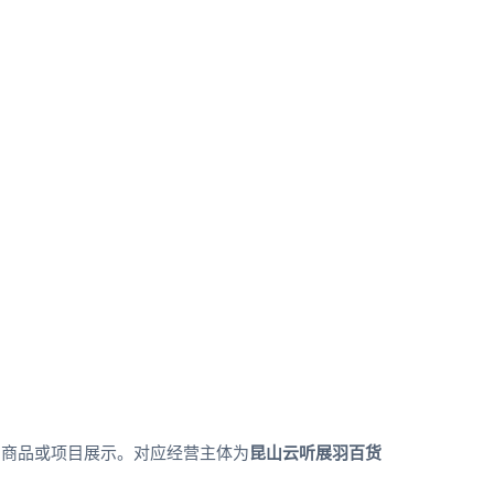
了商品或项目展示。对应经营主体为
昆山云听展羽百货