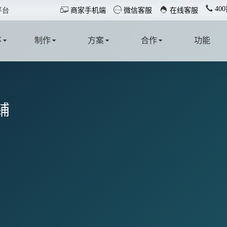
40



平台
商家手机端
微信客服
在线客服
序
制作
方案
合作
功能
T
MAKE
SOLUTION
COOPERATE
FUNCTION
铺