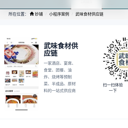
所在位置：
妙铺
小程序案例
武味食材供应链
武味食材供
应链
一家酒店、宴席、
食堂、团餐、油
炸、烧烤等预制
菜、半成品、原材
扫一扫体验
料的一站式供应商
一下