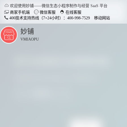

欢迎使用妙铺——微信生态小程序制作与经营 SaaS 平台



商家手机端
微信客服
在线客服
400技术支持热线（7×24小时）：400-998-7529
移动网站
妙铺
点
击
VMIAOPU
展
开
多行业商家正在使用妙铺
智慧店铺小程序
分销商
适用于各行业开店，实现多场
社交裂变
请看看他们用实践证明了妙铺的价值
景运用，给店铺插上智慧的翅
变拓客，
膀。
我要参与
了解详情


电脑客户端下载
手