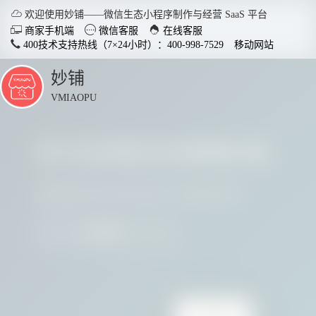

欢迎使用妙铺——微信生态小程序制作与经营 SaaS 平台



商家手机端
微信客服
在线客服
400技术支持热线（7×24小时）：400-998-7529
移动网站
妙铺
点
击
VMIAOPU
展
开
多行业商家正在使用妙铺
智慧店铺小程序
分销商
适用于各行业开店，实现多场
社交裂变
请看看他们用实践证明了妙铺的价值
景运用，给店铺插上智慧的翅
变拓客，
膀。
我要参与
了解详情


电脑客户端下载
手