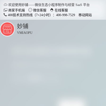

欢迎使用妙铺——微信生态小程序制作与经营 SaaS 平台



商家手机端
微信客服
在线客服
400技术支持热线（7×24小时）：400-998-7529
移动网站
妙铺
点
击
VMIAOPU
展
开
多行业商家正在使用妙铺
智慧店铺小程序
分销商
适用于各行业开店，实现多场
社交裂变
请看看他们用实践证明了妙铺的价值
景运用，给店铺插上智慧的翅
变拓客，
膀。
我要参与
了解详情


电脑客户端下载
手