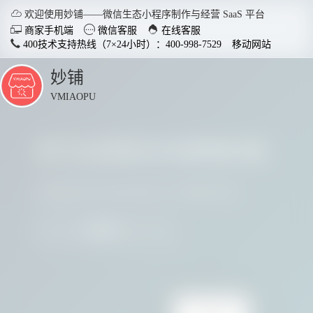

欢迎使用妙铺——微信生态小程序制作与经营 SaaS 平台



商家手机端
微信客服
在线客服
400技术支持热线（7×24小时）：400-998-7529
移动网站
妙铺
点
击
VMIAOPU
展
开
多行业商家正在使用妙铺
智慧店铺小程序
分销商
适用于各行业开店，实现多场
社交裂变
请看看他们用实践证明了妙铺的价值
景运用，给店铺插上智慧的翅
变拓客，
膀。
我要参与
了解详情


电脑客户端下载
手