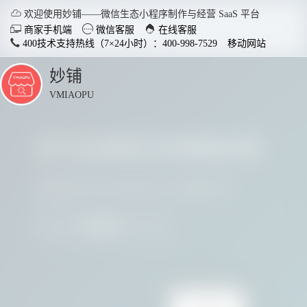

欢迎使用妙铺——微信生态小程序制作与经营 SaaS 平台



商家手机端
微信客服
在线客服
400技术支持热线（7×24小时）：400-998-7529
移动网站
妙铺
点
击
VMIAOPU
展
开
多行业商家正在使用妙铺
智慧店铺小程序
分销商
适用于各行业开店，实现多场
社交裂变
请看看他们用实践证明了妙铺的价值
景运用，给店铺插上智慧的翅
变拓客，
膀。
我要参与
了解详情


电脑客户端下载
手