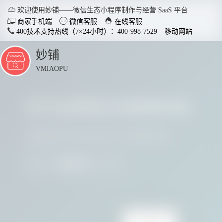

欢迎使用妙铺——微信生态小程序制作与经营 SaaS 平台



商家手机端
微信客服
在线客服
400技术支持热线（7×24小时）：400-998-7529
移动网站
妙铺
点
击
VMIAOPU
展
开
多行业商家正在使用妙铺
智慧店铺小程序
分销商
适用于各行业开店，实现多场
社交裂变
请看看他们用实践证明了妙铺的价值
景运用，给店铺插上智慧的翅
变拓客，
膀。
我要参与
了解详情


电脑客户端下载
手