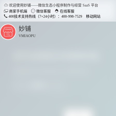

欢迎使用妙铺——微信生态小程序制作与经营 SaaS 平台



商家手机端
微信客服
在线客服
400技术支持热线（7×24小时）：400-998-7529
移动网站
妙铺
点
击
VMIAOPU
展
开
多行业商家正在使用妙铺
智慧店铺小程序
分销商
适用于各行业开店，实现多场
社交裂变
请看看他们用实践证明了妙铺的价值
景运用，给店铺插上智慧的翅
变拓客，
膀。
我要参与
了解详情


电脑客户端下载
手