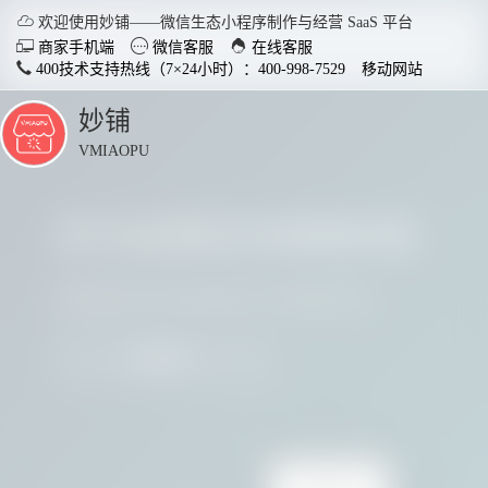

欢迎使用妙铺——微信生态小程序制作与经营 SaaS 平台



商家手机端
微信客服
在线客服
400技术支持热线（7×24小时）：400-998-7529
移动网站
妙铺
点
击
VMIAOPU
展
开
多行业商家正在使用妙铺
智慧店铺小程序
分销商
适用于各行业开店，实现多场
社交裂变
请看看他们用实践证明了妙铺的价值
景运用，给店铺插上智慧的翅
变拓客，
膀。
我要参与
了解详情


电脑客户端下载
手