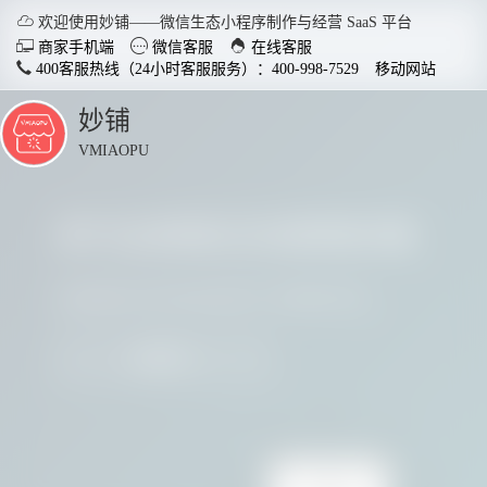

欢迎使用妙铺——微信生态小程序制作与经营 SaaS 平台



商家手机端
微信客服
在线客服
400客服热线（24小时客服服务）：400-998-7529
移动网站
妙铺
点
击
VMIAOPU
展
开
多行业商家正在使用妙铺
智慧店铺小程序
分销商
适用于各行业开店，实现多场
社交裂变
请看看他们用实践证明了妙铺的价值
景运用，给店铺插上智慧的翅
变拓客，
膀。
我要参与
了解详情


电脑客户端下载
手