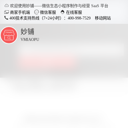

欢迎使用妙铺——微信生态小程序制作与经营 SaaS 平台



商家手机端
微信客服
在线客服
400技术支持热线（7×24小时）：400-998-7529
移动网站
妙铺
点
击
VMIAOPU
展
开
智慧店铺小程序
分销商
点击查看全部教程
适用于各行业开店，实现多场
社交裂变
景运用，给店铺插上智慧的翅
变拓客，
所在位置：
妙铺
小程序问答栏目
膀。
妙铺后台如何修改小程序支付方式？
了解详情
妙铺后台如何修改小程序支付方式？


电脑客户端下载
手
发布于：2021-05-16 20:05:27
所属于：小程序问答文档