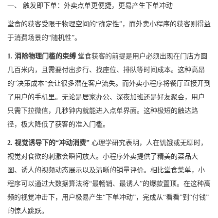
一、 触发即下单：外卖点单更便捷，更易产生下单冲动
堂食的获客受限于物理空间的“确定性”，而外卖小程序的获客则得益
于消费场景的“随机性”。
1. 消除物理门槛的束缚
堂食获客的前提是用户必须出现在门店方圆
几百米内，且需要付出步行、找座位、排队等时间成本。这种高昂
的“决策成本”会让很多潜在客户流失。而外卖小程序将餐厅直接开到
了用户的手机里。无论是居家办公、深夜加班还是好友聚会，用户
只需下拉微信，几秒钟内就能进入点单界面。这种极短的触达路
径，极大降低了获客的准入门槛。
2. 视觉诱导下的“冲动消费”
心理学研究表明，人在饥饿或无聊时，
视觉对食欲的刺激会瞬间放大。小程序外卖提供了精美的菜品大
图、诱人的视频动态展示以及清晰的销量评价。相比堂食菜单，小
程序可以通过大数据算法将“最畅销、最诱人”的爆款置顶。在这种高
频的视觉冲击下，用户极易产生“下单冲动”，完成从“看看”到“付钱”
的惊人跳跃。