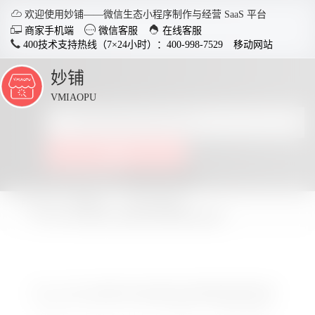

欢迎使用妙铺——微信生态小程序制作与经营 SaaS 平台



商家手机端
微信客服
在线客服
400技术支持热线（7×24小时）：400-998-7529
移动网站
妙铺
点
击
VMIAOPU
展
开
智慧店铺小程序
分销商
点击查看全部教程
适用于各行业开店，实现多场
社交裂变
景运用，给店铺插上智慧的翅
变拓客，
所在位置：
妙铺
小程序运营推广
膀。
为什么说小程序外卖运营比堂食更容易获客？
了解详情
为什么说小程序外卖运营比堂食更容易获客？


电脑客户端下载
手
发布于：2025-12-25 11:12:51
所属于：小程序运营推广