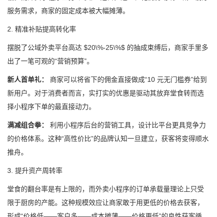
服务需求，商家的固定成本被大幅摊薄。
2. 精准补贴提高转化率
摆脱了公域外卖平台高达 $20\%-25\%$ 的抽成束缚后，商家手里多
出了一笔可观的“营销预算”。
新人首单礼：
商家可以将省下的佣金直接做成“10 元无门槛券”给到
新用户。对于消费者而言，实打实的优惠是驱动其放弃堂食转而选
择小程序下单的最直接动力。
满减组合拳：
利用小程序后台的营销工具，设计比平台更具竞争力
的价格体系。这种“高性价比”的品牌认知一旦建立，获客将变得顺水
推舟。
3. 提升资产周转率
堂食的翻台率是有上限的，而外卖小程序的订单承载量理论上只受
限于厨房的产能。这种规模效应让商家敢于用更低的价格去获客，
形成“价格低——客户多——成本摊薄——价格更低”的良性获客循