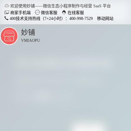

欢迎使用妙铺——微信生态小程序制作与经营 SaaS 平台



商家手机端
微信客服
在线客服
400技术支持热线（7×24小时）：400-998-7529
移动网站
妙铺
点
击
VMIAOPU
展
开
多行业商家正在使用妙铺
智慧店铺小程序
分销商
适用于各行业开店，实现多场
社交裂变
请看看他们用实践证明了妙铺的价值
景运用，给店铺插上智慧的翅
变拓客，
膀。
我要参与
了解详情


电脑客户端下载
手